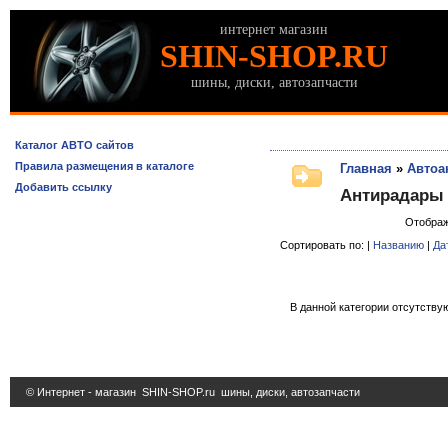
интернет магазин
SHIN-SHOP.RU
шины, диски, автозапчасти
Каталог АВТО сайтов
Правила размещения в каталоге
Главная
»
Автоа
Добавить ссылку
Антирадары
Отобра
Сортировать по: |
Названию
|
Да
В данной категории отсутствую
© Интернет - магазин
SHIN-SHOP.ru
шины, диски, автозапчасти