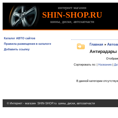
интернет магазин
SHIN-SHOP.RU
шины, диски, автозапчасти
Каталог АВТО сайтов
Правила размещения в каталоге
Главная
»
Автоа
Добавить ссылку
Антирадары
Отображ
Сортировать по: |
Названию
|
Да
В данной категории отсутствую
© Интернет - магазин
SHIN-SHOP.ru
шины, диски, автозапчасти