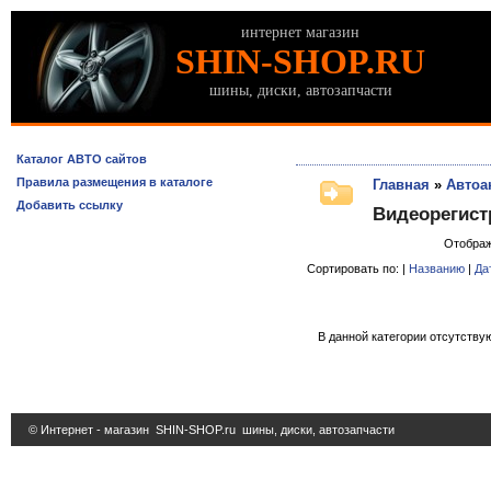
интернет магазин
SHIN-SHOP.RU
шины, диски, автозапчасти
Каталог АВТО сайтов
Правила размещения в каталоге
Главная
»
Автоа
Добавить ссылку
Видеорегис
Отобра
Сортировать по: |
Названию
|
Да
В данной категории отсутствую
© Интернет - магазин
SHIN-SHOP.ru
шины, диски, автозапчасти