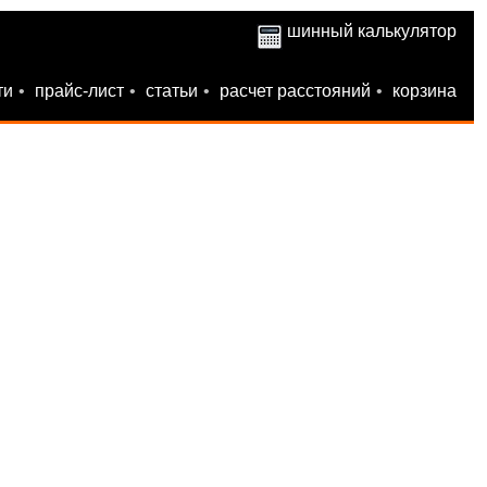
шинный калькулятор
ти
•
прайс-лист
•
статьи
•
расчет расстояний
•
корзина