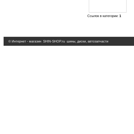
Ссылок в категории:
1
© Интернет - магазин
SHIN-SHOP.ru
шины, диски, автозапчасти