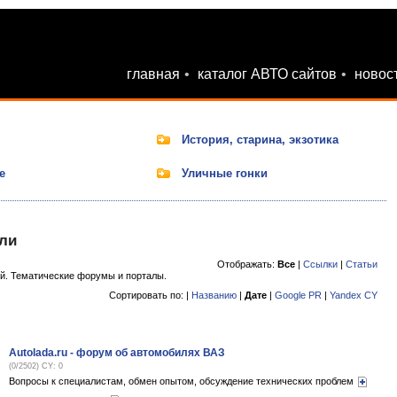
главная
•
каталог АВТО сайтов
•
новос
История, старина, экзотика
е
Уличные гонки
ли
Отображать:
Все
|
Ссылки
|
Статьи
й. Тематические форумы и порталы.
Сортировать по: |
Названию
|
Дате
|
Google PR
|
Yandex CY
Autolada.ru - форум об автомобилях ВАЗ
(0/2502) CY: 0
Вопросы к специалистам, обмен опытом, обсуждение технических проблем