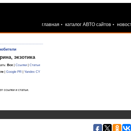
главная
•
каталог АВТО сайтов
•
новос
любители
рина, экзотика
ать:
Все
|
Ссылки
|
Статьи
те
|
Google PR
|
Yandex CY
ют ссылки и статьи.