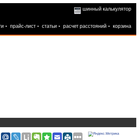
шинный калькулятор
ти
•
прайс-лист
•
статьи
•
расчет расстояний
•
корзина