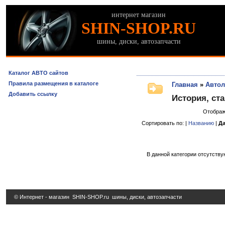
интернет магазин
SHIN-SHOP.RU
шины, диски, автозапчасти
Каталог АВТО сайтов
Правила размещения в каталоге
Главная
»
Авто
Добавить ссылку
История, ста
Отображ
Сортировать по: |
Названию
|
Да
В данной категории отсутству
© Интернет - магазин
SHIN-SHOP.ru
шины, диски, автозапчасти