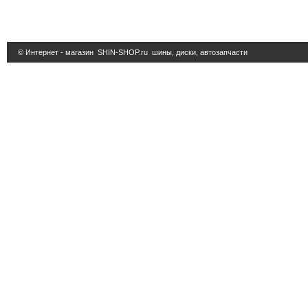
© Интернет - магазин
SHIN-SHOP.ru
шины, диски, автозапчасти