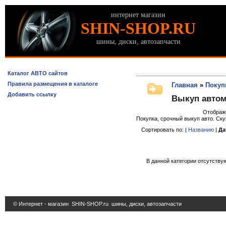
интернет магазин
SHIN-SHOP.RU
шины, диски, автозапчасти
Каталог АВТО сайтов
Правила размещения в каталоге
Главная
»
Покуп
Добавить ссылку
Выкуп авто
Отображ
Покупка, срочный выкуп авто. Ск
Сортировать по: |
Названию
|
Да
В данной категории отсутствую
© Интернет - магазин
SHIN-SHOP.ru
шины, диски, автозапчасти