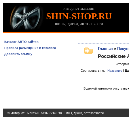
интернет магазин
SHIN-SHOP.RU
шины, диски, автозапчасти
Каталог АВТО сайтов
Правила размещения в каталоге
Главная
»
Покуп
Добавить ссылку
Российские 
Отображ
Сортировать по: |
Названию
|
Да
В данной категории отсутствую
© Интернет - магазин
SHIN-SHOP.ru
шины, диски, автозапчасти