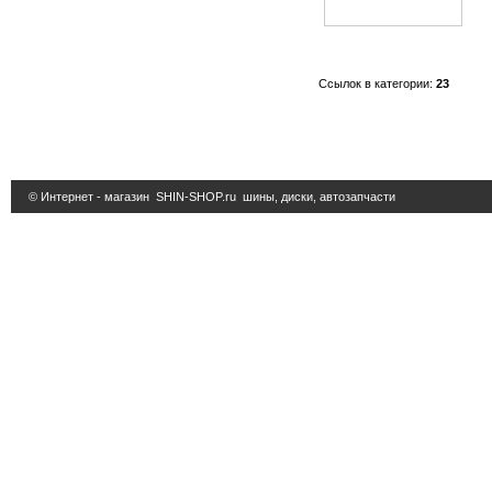
Ссылок в категории:
23
© Интернет - магазин
SHIN-SHOP.ru
шины, диски, автозапчасти