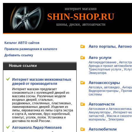
интернет магазин
SHIN-SHOP.RU
шины, диски, автозапчасти
Каталог АВТО сайтов
Авто порталы, Автоно
Правила размещения в каталоге
Добавить ссылку
Авто услуги
Автокредитование
,
Автостр
Новые ссылки
Аренда и прокат автомобил
Транспортные услуги
,
Услу
Эвакуатора
Интернет магазин межкомнатных
Автоаксессуары
дверей от производителя
Автозвук, автовидео
,
Антир
Интернет магазин предлагает
Видеорегистраторы
,
Против
ознакомиться с коллекцией дверей из
системы
массива сосны. Различные модели
входных дверей, стальных,
раздвижных, стеклянных, пластиковых,
Автозапчасти
ламинированных дверей. Изделия из
Автохимия и Автокосметика
липы, евровагонка из липы сорта экстра
Аккумуляторы
,
Интернет-м
и сорта А, наличник, брус коробочный,
запчастей
,
Масла и смазоч
плинтус, уголок, полок. Установка и
материалы
,
Электрика
доставка по всей России.
Автошкола Лидер Николаев
Автолюбители