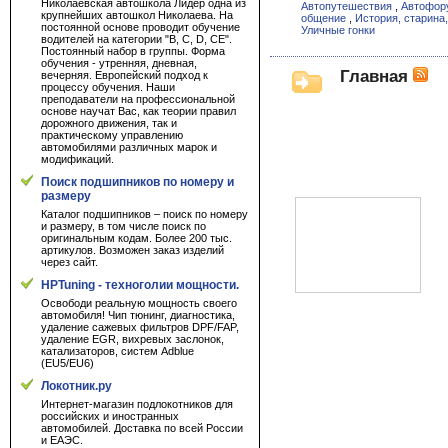
Николаевская автошкола Лидер одна из
Автопутешествия
,
Автофор
крупнейших автошкол Николаева. На
общение
,
История, старина,
постоянной основе проводит обучение
Уличные гонки
водителей на категории "B, C, D, CE".
Постоянный набор в группы. Форма
обучения - утренняя, дневная,
Главная
вечерняя. Европейский подход к
процессу обучения. Наши
преподаватели на профессиональной
основе научат Вас, как теории правил
дорожного движения, так и
практическому управлению
автомобилями различных марок и
модификаций.
Поиск подшипников по номеру и
размеру
Каталог подшипников – поиск по номеру
и размеру, в том числе поиск по
оригинальным кодам. Более 200 тыс.
артикулов. Возможен заказ изделий
через сайт.
HPTuning - техноголии мощности.
Освободи реальную мощность своего
автомобиля! Чип тюнинг, диагностика,
удаление сажевых фильтров DPF/FAP,
удаление EGR, вихревых заслонок,
катализаторов, систем Adblue
(EU5/EU6)
Локотник.ру
Интернет-магазин подлокотников для
российских и иностранных
автомобилей. Доставка по всей России
и ЕАЭС.