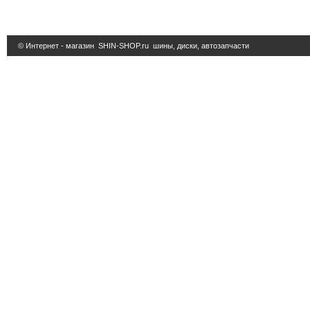
© Интернет - магазин
SHIN-SHOP.ru
шины, диски, автозапчасти