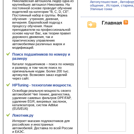
Николаевская автошкола Лидер одна из
Автопутешествия
,
Автофор
крупнейших автошкол Николаева. На
общение
,
История, старина,
постоянной основе проводит обучение
Уличные гонки
водителей на категории "B, C, D, CE".
Постоянный набор в группы. Форма
обучения - утренняя, дневная,
Главная
вечерняя. Европейский подход к
процессу обучения. Наши
преподаватели на профессиональной
основе научат Вас, как теории правил
дорожного движения, так и
практическому управлению
автомобилями различных марок и
модификаций.
Поиск подшипников по номеру и
размеру
Каталог подшипников – поиск по номеру
и размеру, в том числе поиск по
оригинальным кодам. Более 200 тыс.
артикулов. Возможен заказ изделий
через сайт.
HPTuning - техноголии мощности.
Освободи реальную мощность своего
автомобиля! Чип тюнинг, диагностика,
удаление сажевых фильтров DPF/FAP,
удаление EGR, вихревых заслонок,
катализаторов, систем Adblue
(EU5/EU6)
Локотник.ру
Интернет-магазин подлокотников для
российских и иностранных
автомобилей. Доставка по всей России
и ЕАЭС.