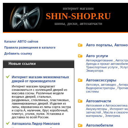
интернет магазин
SHIN-SHOP.RU
шины, диски, автозапчасти
Каталог АВТО сайтов
Авто порталы, Автоно
Правила размещения в каталоге
Добавить ссылку
Авто услуги
Автокредитование
,
Автостр
Новые ссылки
Аренда и прокат автомобил
Транспортные услуги
,
Услу
Эвакуатора
Интернет магазин межкомнатных
Автоаксессуары
дверей от производителя
Автозвук, автовидео
,
Антир
Интернет магазин предлагает
Видеорегистраторы
,
Против
ознакомиться с коллекцией дверей из
системы
массива сосны. Различные модели
входных дверей, стальных,
раздвижных, стеклянных, пластиковых,
Автозапчасти
ламинированных дверей. Изделия из
Автохимия и Автокосметика
липы, евровагонка из липы сорта экстра
Аккумуляторы
,
Интернет-м
и сорта А, наличник, брус коробочный,
запчастей
,
Масла и смазоч
плинтус, уголок, полок. Установка и
материалы
,
Электрика
доставка по всей России.
Автошкола Лидер Николаев
Автолюбители