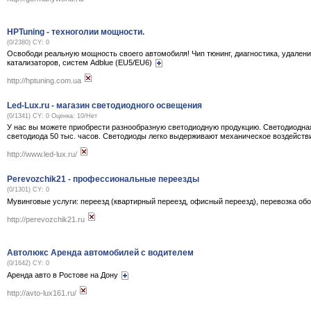
HPTuning - техноголии мощности.
(0/2380) CY: 0
Освободи реальную мощность своего автомобиля! Чип тюнинг, диагностика, удален
катализаторов, систем Adblue (EU5/EU6)
http://hptuning.com.ua
Led-Lux.ru - магазин светодиодного освещения
(0/1341) CY: 0 Оценка:
10
/
Нет
У нас вы можете приобрести разнообразную светодиодную продукцию. Светодиодна
светодиода 50 тыс. часов. Светодиоды легко выдерживают механическое воздейств
http://www.led-lux.ru/
Perevozchik21 - профессиональные переезды
(0/1301) CY: 0
Мувинговые услуги: переезд (квартирный переезд, офисный переезд), перевозка о
http://perevozchik21.ru
Автолюкс Аренда автомобилей с водителем
(0/1642) CY: 0
Аренда авто в Ростове на Дону
http://avto-lux161.ru/