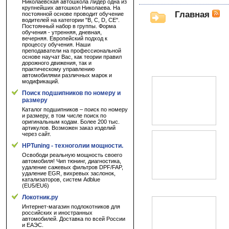
Николаевская автошкола Лидер одна из
крупнейших автошкол Николаева. На
Главная
постоянной основе проводит обучение
водителей на категории "B, C, D, CE".
Постоянный набор в группы. Форма
обучения - утренняя, дневная,
вечерняя. Европейский подход к
процессу обучения. Наши
преподаватели на профессиональной
основе научат Вас, как теории правил
дорожного движения, так и
практическому управлению
автомобилями различных марок и
модификаций.
Поиск подшипников по номеру и
размеру
Каталог подшипников – поиск по номеру
и размеру, в том числе поиск по
оригинальным кодам. Более 200 тыс.
артикулов. Возможен заказ изделий
через сайт.
HPTuning - техноголии мощности.
Освободи реальную мощность своего
автомобиля! Чип тюнинг, диагностика,
удаление сажевых фильтров DPF/FAP,
удаление EGR, вихревых заслонок,
катализаторов, систем Adblue
(EU5/EU6)
Локотник.ру
Интернет-магазин подлокотников для
российских и иностранных
автомобилей. Доставка по всей России
и ЕАЭС.