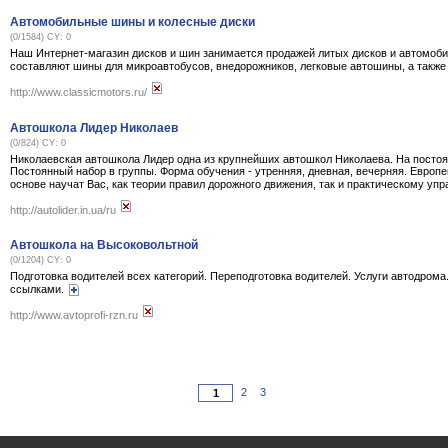
Автомобильные шины и колесные диски
(0/1584) CY: 0
Наш Интернет-магазин дисков и шин занимается продажей литых дисков и автомоби
составляют шины для микроавтобусов, внедорожников, легковые автошины, а также 
http://www.classicmotors.ru/
Автошкола Лидер Николаев
(0/824) CY: 0
Николаевская автошкола Лидер одна из крупнейших автошкол Николаева. На постоянн
Постоянный набор в группы. Форма обучения - утренняя, дневная, вечерняя. Европ
основе научат Вас, как теории правил дорожного движения, так и практическому 
http://autolider.in.ua/ru
Автошкола на Высоковольтной
(0/1204) CY: 0
Подготовка водителей всех категорий. Переподготовка водителей. Услуги автодрома
ссылками.
http://www.avtoprofi-rzn.ru
2
3