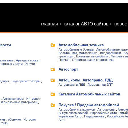
главная
•
каталог АВТО сайтов
•
новос
овости
Автомобильная техника
Автомобильные бренды
,
Автомобильные ката
Велотехника, мототехника
,
Внедорожники
,
Во
транспорт
,
Грузовые автомобили
,
Легковые а
Прочая
,
Строительная и спецтехника
ахование
,
Аренда и прокат
портные услуги
,
Услуги
Автоспорт
Автошколы, Автоправо, ПДД
адары
,
Видеорегистраторы
,
Автошколы и ПДД
,
Помощь при ДПТ
Каталоги Автомобильных сайтов
,
Аккумуляторы
,
Интернет-
 и смазочные материалы
,
Покупка / Продажа автомобилей
Автомобили с аукционов
,
Автосалоны
,
Америк
Выкуп автомобилей
,
Европейские Авто
,
Китай
Корейские Авто
,
Подержанные
,
Российские А
умы, общение
,
История,
Авто
 гонки