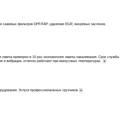
ие сажевых фильтров DPF/FAP, удаление EGR, вихревых заслонок,
я лампа примерно в 10 раз экономичнее лампы накаливания. Срок службы
ие и вибрации, отлично работают при минусовых температурах.
борудования. Услуги профессиональных грузчиков