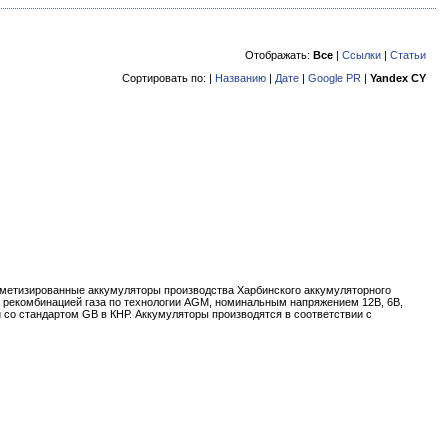
Отображать:
Все
|
Ссылки
|
Статьи
Сортировать по: |
Названию
|
Дате
|
Google PR
|
Yandex CY
метизированные аккумуляторы производства Харбинского аккумуляторного
 рекомбинацией газа по технологии AGM, номинальным напряжением 12В, 6В,
и со стандартом GB в КНР. Аккумуляторы производятся в соответствии с