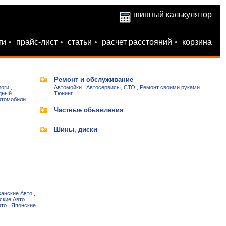
шинный калькулятор
ти
•
прайс-лист
•
статьи
•
расчет расстояний
•
корзина
Ремонт и обслуживание
логи
,
Автомойки
,
Автосервисы, СТО
,
Ремонт своими руками
,
дный
Тюнинг
втомобили
,
Частные обьявления
Шины, диски
анские Авто
,
ские Авто
,
вто
,
Японские