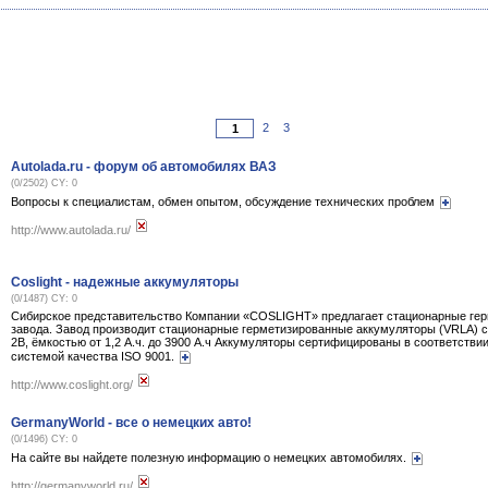
2
3
Autolada.ru - форум об автомобилях ВАЗ
(0/2502) CY: 0
Вопросы к специалистам, обмен опытом, обсуждение технических проблем
http://www.autolada.ru/
Coslight - надежные аккумуляторы
(0/1487) CY: 0
Сибирское представительство Компании «COSLIGHT» предлагает стационарные гер
завода. Завод производит стационарные герметизированные аккумуляторы (VRLA) с
2В, ёмкостью от 1,2 А.ч. до 3900 А.ч Аккумуляторы сертифицированы в соответстви
системой качества ISO 9001.
http://www.coslight.org/
GermanyWorld - все о немецких авто!
(0/1496) CY: 0
На сайте вы найдете полезную информацию о немецких автомобилях.
http://germanyworld.ru/