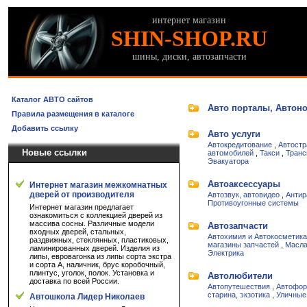
интернет магазин
SHIN-SHOP.RU
шины, диски, автозапчасти
Каталог АВТО сайтов
Авто порталы, Автон
Правила размещения в каталоге
Добавить ссылку
Авто услуги
Автокредитование
,
Автостр
Новые ссылки
автомобилей
,
Такси
,
Транс
Эвакуатора
Автоаксессуары
Интернет магазин межкомнатных
дверей от производителя
Автозвук, автовидео
,
Антир
Противоугонные системы
Интернет магазин предлагает
ознакомиться с коллекцией дверей из
массива сосны. Различные модели
Автозапчасти
входных дверей, стальных,
Автохимия и Автокосметика
раздвижных, стеклянных, пластиковых,
магазины запчастей
,
Масла
ламинированных дверей. Изделия из
Электрика
липы, евровагонка из липы сорта экстра
и сорта А, наличник, брус коробочный,
плинтус, уголок, полок. Установка и
Автолюбители
доставка по всей России.
Автопутешествия
,
Автофор
старина, экзотика
,
Уличные
Автошкола Лидер Николаев