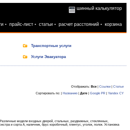
шинный калькулятор
ти
•
прайс-лист
•
статьи
•
расчет расстояний
•
корзина
Транспортные услуги
Услуги Эвакуатора
Отображать:
Все
|
Ссылки
|
Статьи
Сортировать по: |
Названию
|
Дате
|
Google PR
|
Yandex CY
 Различные модели входных дверей, стальных, раздвижных, стеклянных,
кстра и сорта А, наличник, брус коробочный, плинтус, уголок, полок. Установка