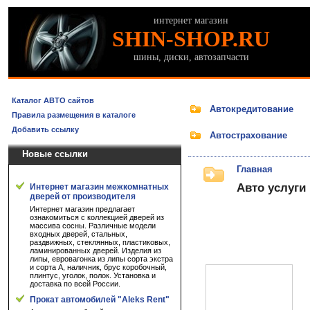
интернет магазин
SHIN-SHOP.RU
шины, диски, автозапчасти
Каталог АВТО сайтов
Автокредитование
Правила размещения в каталоге
Добавить ссылку
Автострахование
Новые ссылки
Главная
Авто услуги
Интернет магазин межкомнатных
дверей от производителя
Интернет магазин предлагает
ознакомиться с коллекцией дверей из
массива сосны. Различные модели
входных дверей, стальных,
раздвижных, стеклянных, пластиковых,
ламинированных дверей. Изделия из
липы, евровагонка из липы сорта экстра
и сорта А, наличник, брус коробочный,
плинтус, уголок, полок. Установка и
доставка по всей России.
Прокат автомобилей "Aleks Rent"