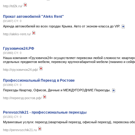
http://td2k.ru/
Прокат автомобилей "Aleks Rent"
(0/1467) CY: 0
Аренда автомобилей во всех городах Крыма. Авто от эконом-класса до VIP.
http://aleks-rent.ru/
Грузовичок24.РФ
(0/1860) CY: 0
Наша компания «Грузовичок24» осуществляет перевозки любой сложности: квартирн
отдельных предметов мебели, перевозку крупногабаритной мебели (пианино и сей
http://грузовичок24.рф/
Профессиональный Переезд в Ростове
(0/1069) CY: 0
Переезды Квартир, Офисов, Дачные и МЕЖДУГОРОДНИЕ Переезды.
http://переезд-ростов.рф/
Perevozchik21 - профессиональные переезды
(0/1301) CY: 0
Мувинговые услуги: переезд (квартирный переезд, офисный переезд), перевозка о
http://perevozchik21.ru