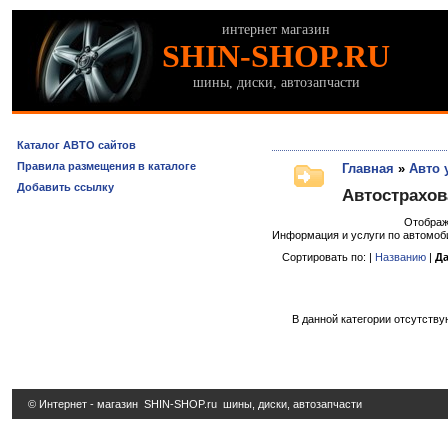
интернет магазин
SHIN-SHOP.RU
шины, диски, автозапчасти
Каталог АВТО сайтов
Правила размещения в каталоге
Главная
»
Авто 
Добавить ссылку
Автострахов
Отображ
Информация и услуги по автомоб
Сортировать по: |
Названию
|
Да
В данной категории отсутству
© Интернет - магазин
SHIN-SHOP.ru
шины, диски, автозапчасти