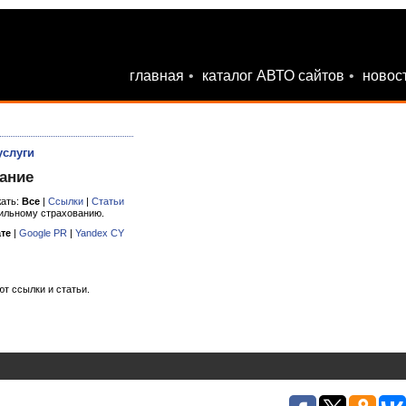
главная
•
каталог АВТО сайтов
•
новос
услуги
ание
ать:
Все
|
Ссылки
|
Статьи
ильному страхованию.
те
|
Google PR
|
Yandex CY
ют ссылки и статьи.