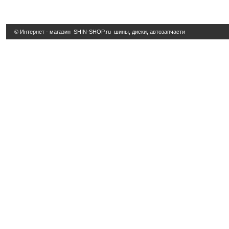
© Интернет - магазин
SHIN-SHOP.ru
шины, диски, автозапчасти