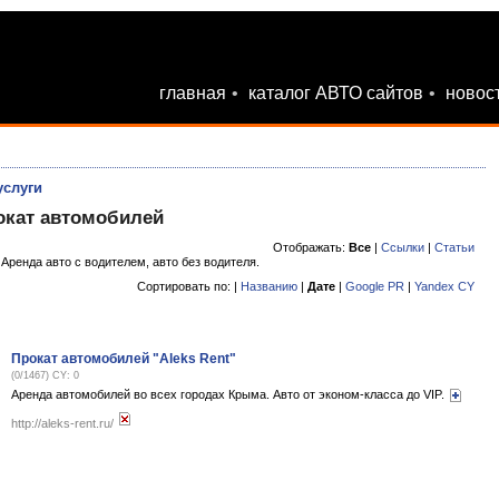
главная
•
каталог АВТО сайтов
•
новос
услуги
окат автомобилей
Отображать:
Все
|
Ссылки
|
Статьи
Аренда авто с водителем, авто без водителя.
Сортировать по: |
Названию
|
Дате
|
Google PR
|
Yandex CY
Прокат автомобилей "Aleks Rent"
(0/1467) CY: 0
Аренда автомобилей во всех городах Крыма. Авто от эконом-класса до VIP.
http://aleks-rent.ru/