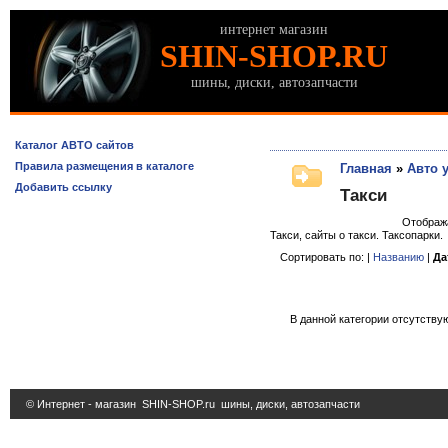
интернет магазин
SHIN-SHOP.RU
шины, диски, автозапчасти
Каталог АВТО сайтов
Правила размещения в каталоге
Главная
»
Авто 
Добавить ссылку
Такси
Отображ
Такси, сайты о такси. Таксопарки.
Сортировать по: |
Названию
|
Да
В данной категории отсутствую
© Интернет - магазин
SHIN-SHOP.ru
шины, диски, автозапчасти