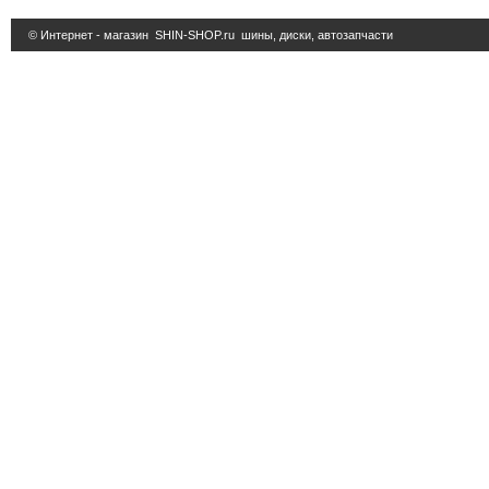
© Интернет - магазин
SHIN-SHOP.ru
шины, диски, автозапчасти