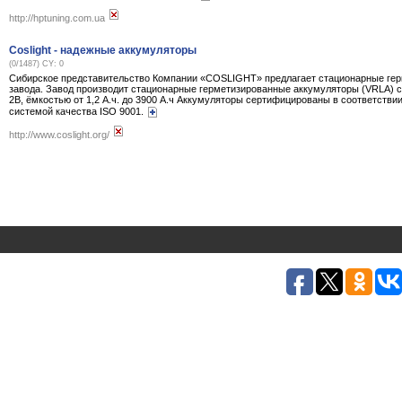
http://hptuning.com.ua
Coslight - надежные аккумуляторы
(0/1487) CY: 0
Сибирское представительство Компании «COSLIGHT» предлагает стационарные гер
завода. Завод производит стационарные герметизированные аккумуляторы (VRLA) с
2В, ёмкостью от 1,2 А.ч. до 3900 А.ч Аккумуляторы сертифицированы в соответстви
системой качества ISO 9001.
http://www.coslight.org/