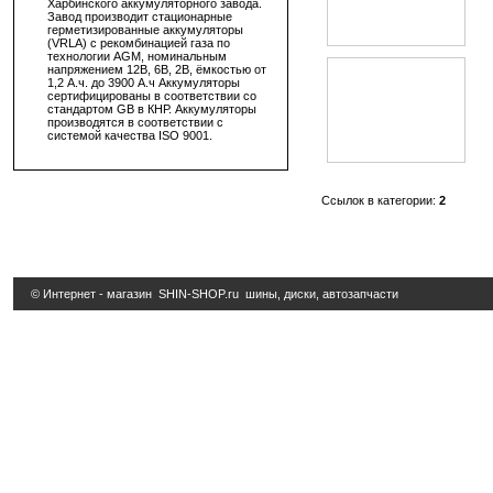
Харбинского аккумуляторного завода.
Завод производит стационарные
герметизированные аккумуляторы
(VRLA) с рекомбинацией газа по
технологии AGM, номинальным
напряжением 12В, 6В, 2В, ёмкостью от
1,2 А.ч. до 3900 А.ч Аккумуляторы
сертифицированы в соответствии со
стандартом GB в КНР. Аккумуляторы
производятся в соответствии с
системой качества ISO 9001.
Ссылок в категории:
2
© Интернет - магазин
SHIN-SHOP.ru
шины, диски, автозапчасти