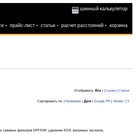
шинный калькулятор
ти
•
прайс-лист
•
статьи
•
расчет расстояний
•
корзина
Отображать:
Все
|
Ссылки
|
Статьи
Сортировать по: |
Названию
|
Дате
|
Google PR
|
Yandex CY
ие сажевых фильтров DPF/FAP, удаление EGR, вихревых заслонок,