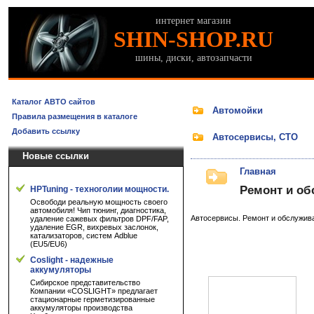
интернет магазин
SHIN-SHOP.RU
шины, диски, автозапчасти
Каталог АВТО сайтов
Автомойки
Правила размещения в каталоге
Добавить ссылку
Автосервисы, СТО
Новые ссылки
Главная
Ремонт и об
HPTuning - техноголии мощности.
Освободи реальную мощность своего
автомобиля! Чип тюнинг, диагностика,
Автосервисы. Ремонт и обслужив
удаление сажевых фильтров DPF/FAP,
удаление EGR, вихревых заслонок,
катализаторов, систем Adblue
(EU5/EU6)
Coslight - надежные
аккумуляторы
Сибирское представительство
Компании «COSLIGHT» предлагает
стационарные герметизированные
аккумуляторы производства