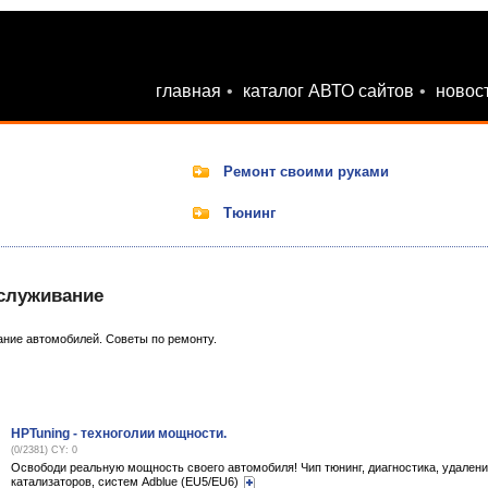
главная
•
каталог АВТО сайтов
•
новос
Ремонт своими руками
Тюнинг
служивание
ание автомобилей. Советы по ремонту.
HPTuning - техноголии мощности.
(0/2381) CY: 0
Освободи реальную мощность своего автомобиля! Чип тюнинг, диагностика, удален
катализаторов, систем Adblue (EU5/EU6)