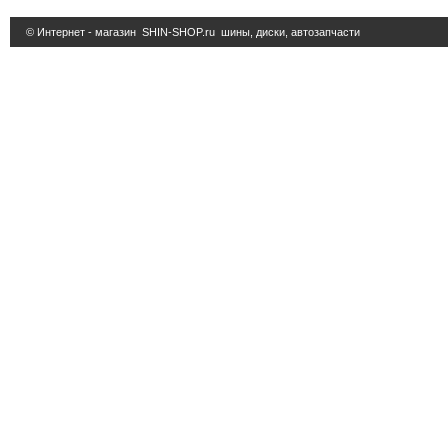
© Интернет - магазин
SHIN-SHOP.ru
шины, диски, автозапчасти