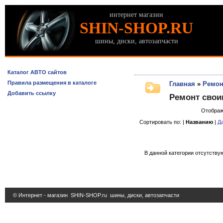
интернет магазин
SHIN-SHOP.RU
шины, диски, автозапчасти
Каталог АВТО сайтов
Правила размещения в каталоге
Главная
»
Ремон
Добавить ссылку
Ремонт свои
Отображ
Сортировать по: |
Названию
|
Д
В данной категории отсутствую
© Интернет - магазин
SHIN-SHOP.ru
шины, диски, автозапчасти