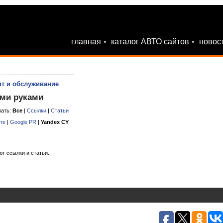
главная
•
каталог АВТО сайтов
•
новос
т и обслуживание
ими руками
жать:
Все
|
Ссылки
|
Статьи
те
|
Google PR
|
Yandex CY
ют ссылки и статьи.