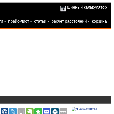
шинный калькулятор
ти
•
прайс-лист
•
статьи
•
расчет расстояний
•
корзина