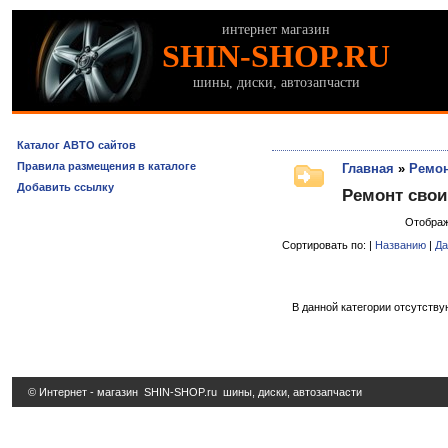
интернет магазин
SHIN-SHOP.RU
шины, диски, автозапчасти
Каталог АВТО сайтов
Правила размещения в каталоге
Главная
»
Ремон
Добавить ссылку
Ремонт сво
Отобра
Сортировать по: |
Названию
|
Да
В данной категории отсутству
© Интернет - магазин
SHIN-SHOP.ru
шины, диски, автозапчасти