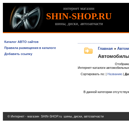
интернет магазин
SHIN-SHOP.RU
шины, диски, автозапчасти
Каталог АВТО сайтов
Правила размещения в каталоге
Главная
»
Автом
Добавить ссылку
Автомобиль
Отображ
Интернет-каталоги автомобильных
Сортировать по: |
Названию
|
Да
В данной категории отсутствую
© Интернет - магазин
SHIN-SHOP.ru
шины, диски, автозапчасти