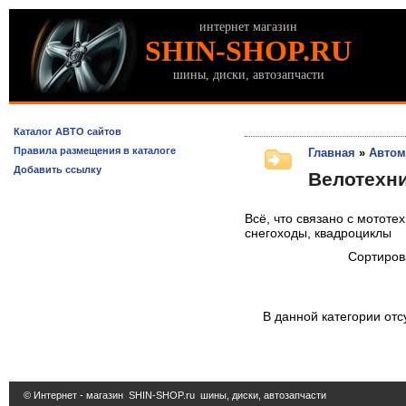
интернет магазин
SHIN-SHOP.RU
шины, диски, автозапчасти
Каталог АВТО сайтов
Правила размещения в каталоге
Главная
»
Автом
Добавить ссылку
Велотехни
Всё, что связано с мотот
снегоходы, квадроциклы
Сортирова
В данной категории отс
© Интернет - магазин
SHIN-SHOP.ru
шины, диски, автозапчасти