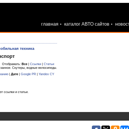
главная
•
каталог АВТО сайтов
•
новос
обильная техника
нспорт
Отображать:
Все
|
Ссылки
|
Статьи
язанное. Скутеры, водные велосипеды.
ванию
|
Дате
|
Google PR
|
Yandex CY
ют ссылки и статьи.