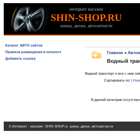
интернет магазин
SHIN-SHOP.RU
шины, диски, автозапчасти
Каталог АВТО сайтов
Правила размещения в каталоге
Главная
»
Автом
Добавить ссылку
Водный тра
Водный транспорт и все с ним св
Сортировать по: |
Наз
В данной категории отсутству
© Интернет - магазин
SHIN-SHOP.ru
шины, диски, автозапчасти