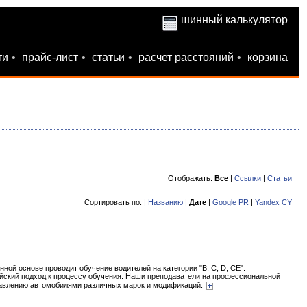
шинный калькулятор
ти
•
прайс-лист
•
статьи
•
расчет расстояний
•
корзина
Отображать:
Все
|
Ссылки
|
Статьи
Сортировать по: |
Названию
|
Дате
|
Google PR
|
Yandex CY
ой основе проводит обучение водителей на категории "B, C, D, CE".
ейский подход к процессу обучения. Наши преподаватели на профессиональной
управлению автомобилями различных марок и модификаций.