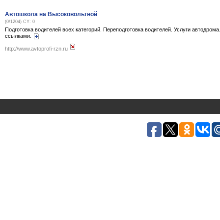
Автошкола на Высоковольтной
(0/1204) CY: 0
Подготовка водителей всех категорий. Переподготовка водителей. Услуги автодрома
ссылками.
http://www.avtoprofi-rzn.ru