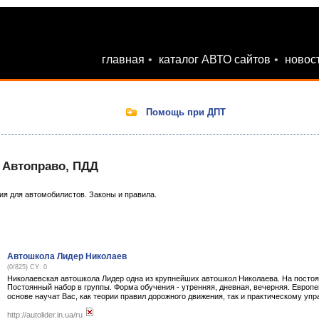
главная
•
каталог АВТО сайтов
•
новос
Помощь при ДПТ
 Автоправо, ПДД
я для автомобилистов. Законы и правила.
Автошкола Лидер Николаев
(0/825) CY: 0
Николаевская автошкола Лидер одна из крупнейших автошкол Николаева. На постоянн
Постоянный набор в группы. Форма обучения - утренняя, дневная, вечерняя. Европ
основе научат Вас, как теории правил дорожного движения, так и практическому 
http://autolider.in.ua/ru