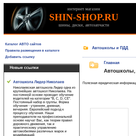
интернет магазин
SHIN-SHOP.RU
шины, диски, автозапчасти
Каталог АВТО сайтов
Автошколы и ПДД
Правила размещения в каталоге
Добавить ссылку
Главная
Новые ссылки
Автошколы,
Автошкола Лидер Николаев
Полезная юридическая информаци
Николаевская автошкола Лидер одна из
крупнейших автошкол Николаева. На
постоянной основе проводит обучение
водителей на категории "B, C, D, CE".
Постоянный набор в группы. Форма
обучения - утренняя, дневная,
вечерняя. Европейский подход к
процессу обучения. Наши
преподаватели на профессиональной
основе научат Вас, как теории правил
дорожного движения, так и
практическому управлению
автомобилями различных марок и
модификаций.