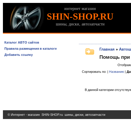
интернет магазин
SHIN-SHOP.RU
шины, диски, автозапчасти
Каталог АВТО сайтов
Правила размещения в каталоге
Главная
»
Автош
Добавить ссылку
Помощь при
Отображ
Сортировать по: |
Названию
|
Да
В данной категории отсутствую
© Интернет - магазин
SHIN-SHOP.ru
шины, диски, автозапчасти